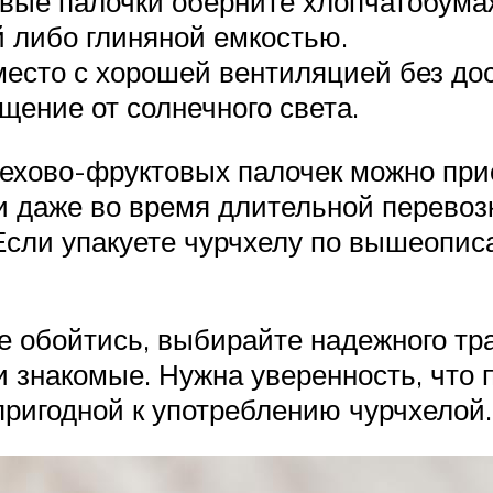
овые палочки оберните хлопчатобума
 либо глиняной емкостью.
есто с хорошей вентиляцией без дос
щение от солнечного света.
рехово-фруктовых палочек можно при
ти даже во время длительной перевоз
. Если упакуете чурчхелу по вышеопи
не обойтись, выбирайте надежного тр
знакомые. Нужна уверенность, что по
пригодной к употреблению чурчхелой.