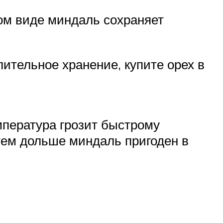
ом виде миндаль сохраняет
ительное хранение, купите орех в
мпература грозит быстрому
 тем дольше миндаль пригоден в