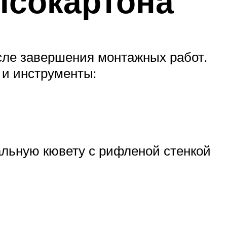
псокартона
осле завершения монтажных работ.
 и инструменты:
альную кювету с рифленой стенкой