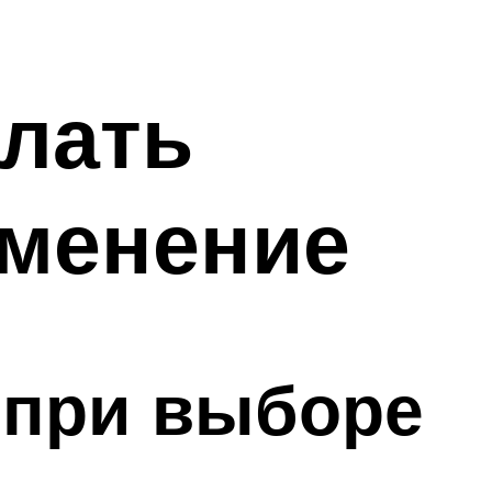
елать
именение
 при выборе