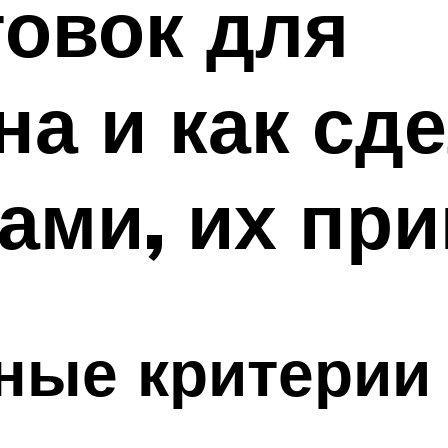
овок для
на и как сд
ами, их пр
ные критерии