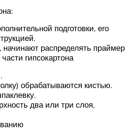
она:
полнительной подготовки, его
трукцией.
, начинают распределять праймер
 части гипсокартона
.
толку) обрабатываются кистью.
паклевку.
рхность два или три слоя,
еванию