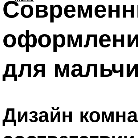
Современн
оформлени
для мальч
Дизайн комна