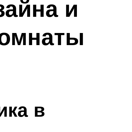
айна и
комнаты
ика в