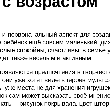
 с возрастом
 и первоначальный аспект для созд
а ребёнок ещё совсем маленький, ди
рослые спокойны, счастливы, в семье
будет также веселым и активным.
 появляются предпочтения в творчест
ы они уже хотят видеть героев мульт
 уже места не для хранения игрушек
нок сам может высказать своё мнени
ты – рисунок покрывала, цвет штор и