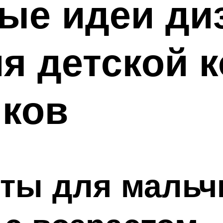
ые идеи диз
я детской 
иков
ты для мальч