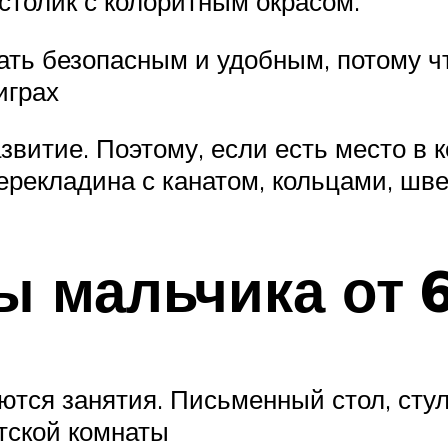
столик с колоритным окрасом.
ать безопасным и удобным, потому чт
играх
витие. Поэтому, если есть место в 
ерекладина с канатом, кольцами, шве
ы мальчика от 6
ются занятия. Письменный стол, сту
тской комнаты