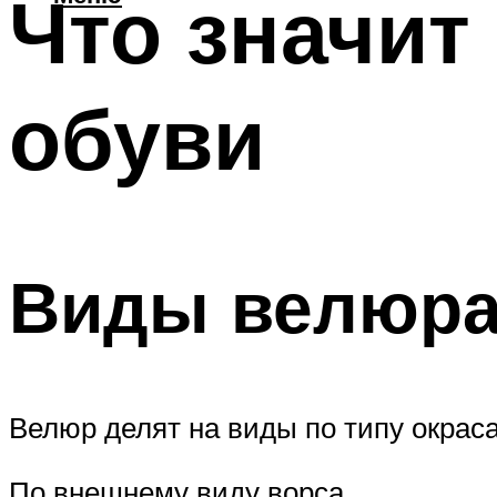
Что значит
обуви
Виды велюр
Велюр делят на виды по типу окраса
По внешнему виду ворса