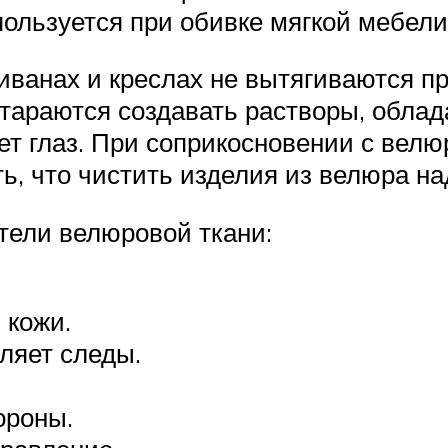
льзуется при обивке мягкой мебели,
ванах и креслах не вытягиваются п
стараются создавать растворы, обл
ет глаз. При соприкосновении с вел
ь, что чистить изделия из велюра н
ели велюровой ткани:
 кожи.
ляет следы.
ороны.