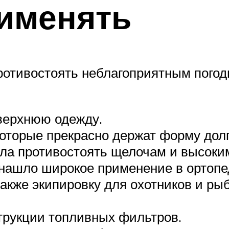
рименять
противостоять неблагоприятным пого
верхнюю одежду.
которые прекрасно держат форму долг
ла противостоять щелочам и высоким
 нашло широкое применение в ортопе
акже экипировку для охотников и ры
трукции топливных фильтров.