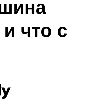
ашина
и что с
dy