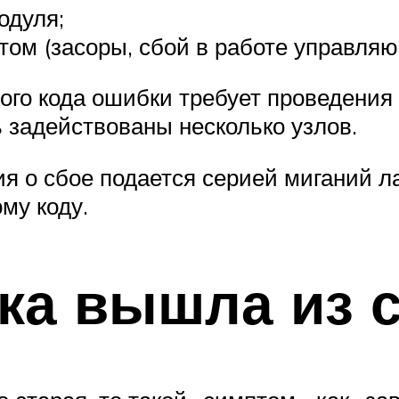
одуля;
том (засоры, сбой в работе управляющ
го кода ошибки требует проведения 
ь задействованы несколько узлов.
я о сбое подается серией миганий л
му коду.
ка вышла из 