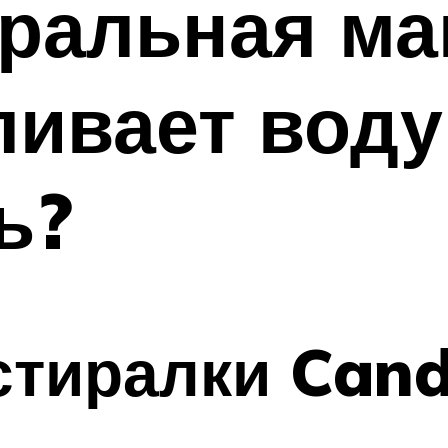
иральная м
ливает воду 
ь?
стиралки Can