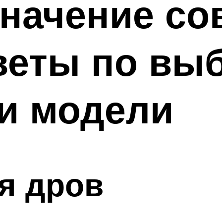
начение со
веты по вы
и модели
я дров