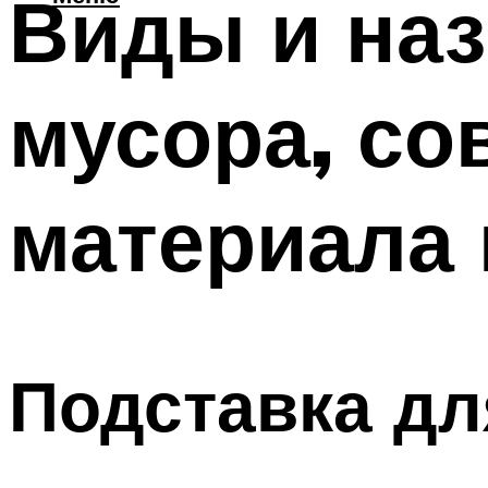
Виды и наз
мусора, со
материала 
Подставка дл