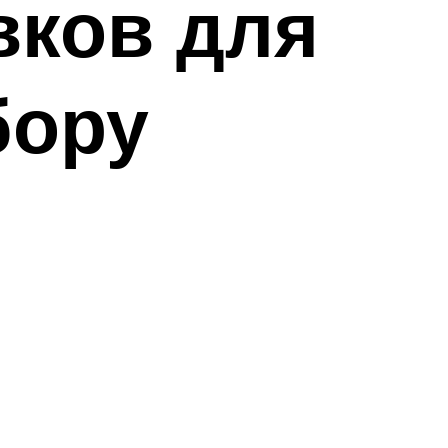
вков для
бору