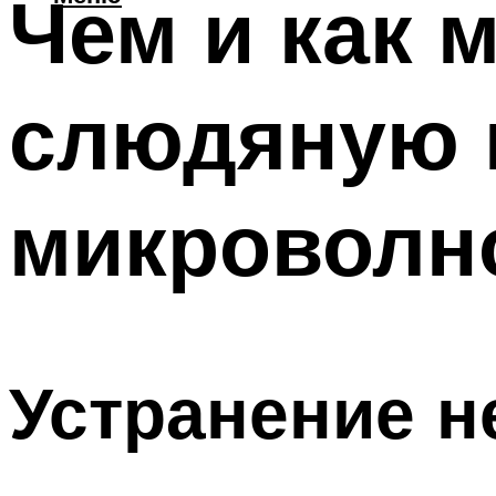
Чем и как 
слюдяную 
микроволно
Устранение н