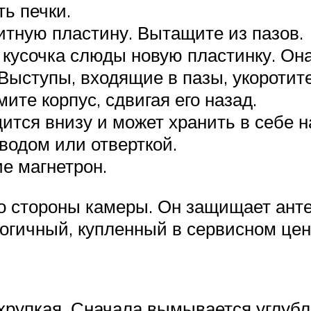
ь печки.
итную пластину. Вытащите из пазов.
кусочка слюды новую пластинку. Она 
Выступы, входящие в пазы, укоротите
ите корпус, сдвигая его назад.
дится внизу и может хранить в себе 
оводом или отверткой.
е магнетрон.
со стороны камеры. Он защищает анте
логичный, купленный в сервисном цен
хрупкая. Сначала вымывается углубле