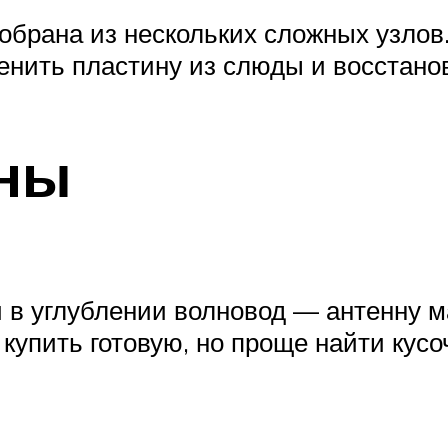
обрана из нескольких сложных узлов
менить пластину из слюды и восстано
ины
в углублении волновод — антенну ма
купить готовую, но проще найти кус