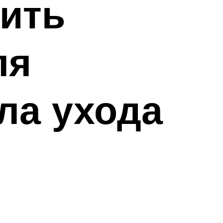
нить
ля
ла ухода