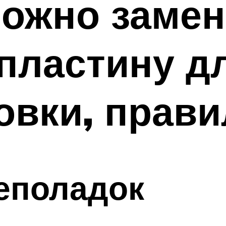
можно заме
пластину д
вки, прави
еполадок