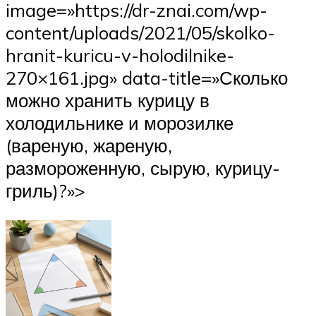
image=»https://dr-znai.com/wp-
content/uploads/2021/05/skolko-
hranit-kuricu-v-holodilnike-
270×161.jpg» data-title=»Сколько
можно хранить курицу в
холодильнике и морозилке
(вареную, жареную,
размороженную, сырую, курицу-
гриль)?»>