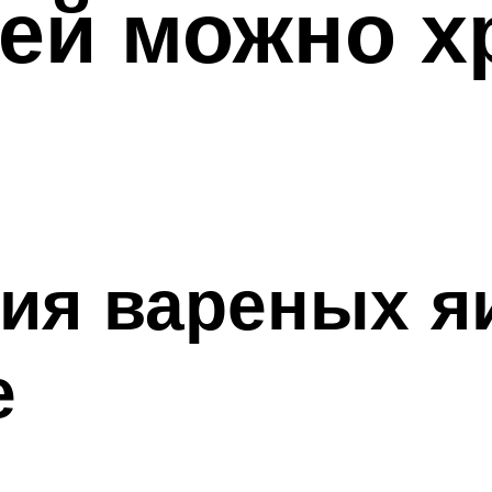
ей можно х
ия вареных я
е