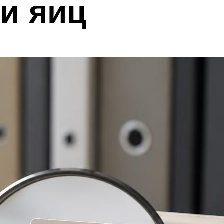
и яиц