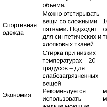
объема.
Можно отстирывать
вещи со сложными
1
Спортивная
пятнами. Подходит
(
одежда
для синтетических и
т
хлопковых тканей.
Стирка при низких
температурах – 20
градусов – для
слабозагрязненных
вещей.
Рекомендуется
м
Экономия
использовать
м
жидкие моющие