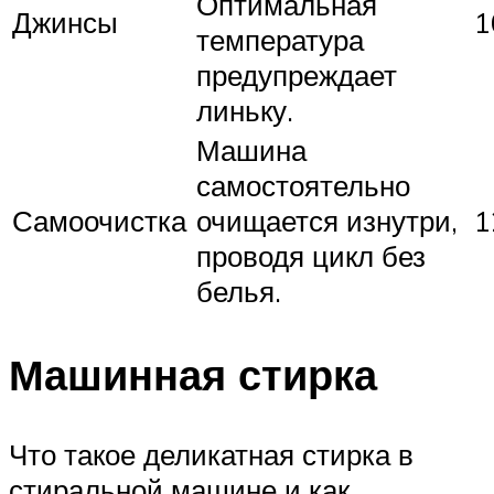
Оптимальная
Джинсы
1
температура
предупреждает
линьку.
Машина
самостоятельно
Самоочистка
очищается изнутри,
1
проводя цикл без
белья.
Машинная стирка
Что такое деликатная стирка в
стиральной машине и как