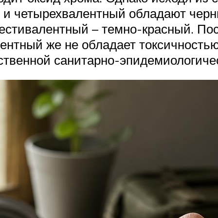
 и четырехвалентный обладают черн
 шестивалентный – темно-красный. По
лентный же не обладает токсичность
ственной санитарно-эпидемиологичес