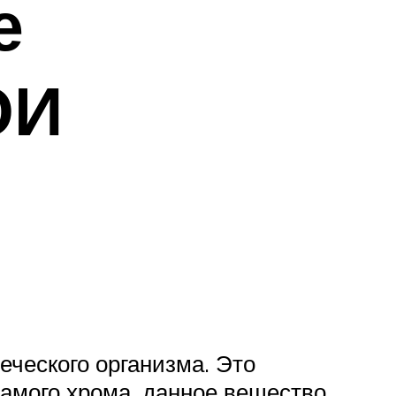
е
ОИ
еческого организма. Это
 самого хрома, данное вещество