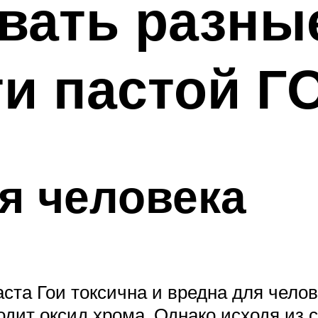
вать разны
и пастой Г
я человека
аста Гои токсична и вредна для челов
ходит оксид хрома. Однако исходя из