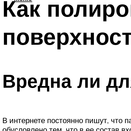
Как полиро
поверхност
Вредна ли дл
В интернете постоянно пишут, что п
обусловлено тем, что в ее состав в