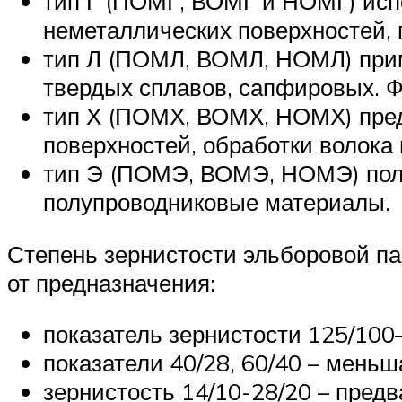
тип Г (ПОМГ, ВОМГ и НОМГ) испо
неметаллических поверхностей,
тип Л (ПОМЛ, ВОМЛ, НОМЛ) прим
твердых сплавов, сапфировых. Ф
тип Х (ПОМХ, ВОМХ, НОМХ) пред
поверхностей, обработки волока
тип Э (ПОМЭ, ВОМЭ, НОМЭ) поли
полупроводниковые материалы.
Степень зернистости эльборовой па
от предназначения:
показатель зернистости 125/100
показатели 40/28, 60/40 – меньш
зернистость 14/10-28/20 – пред