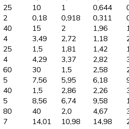
25
10
1
0,644
2
0,18
0,918
0,311
40
15
2
1,96
4
3,49
2,72
1,18
25
1,5
1,81
1,42
4
4,29
3,37
2,82
60
30
1,5
2,58
5
7,56
5,95
6,18
40
1,5
2,86
2,26
5
8,56
6,74
9,58
80
40
2,0
4,67
7
14,01
10,98
14,98