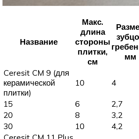
Макс.
Разм
длина
зубц
Название
стороны
гребен
плитки,
мм
см
Ceresit CM 9 (для
керамической
10
4
плитки)
15
6
2,7
20
8
3,2
30
10
4,2
Ceresit CM 11 Plus