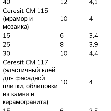
40
12
4,1
Ceresit CM 115
(мрамор и
10
4
мозаика)
15
6
3,4
25
8
3,9
30
10
4,4
Ceresit CM 117
(эластичный клей
для фасадной
10
4
плитки, облицовки
из камня и
керамогранита)
15
6
2,5