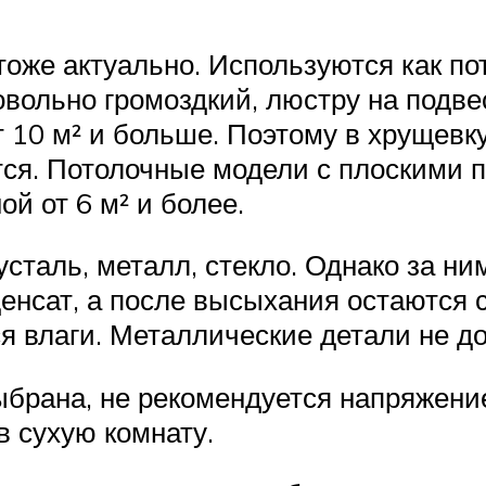
же актуально. Используются как пот
овольно громоздкий, люстру на подв
 10 м² и больше. Поэтому в хрущевк
ится. Потолочные модели с плоскими
й от 6 м² и более.
таль, металл, стекло. Однако за ни
денсат, а после высыхания остаются 
я влаги. Металлические детали не д
ыбрана, не рекомендуется напряжение
в сухую комнату.