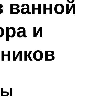
в ванной
ора и
ьников
ты