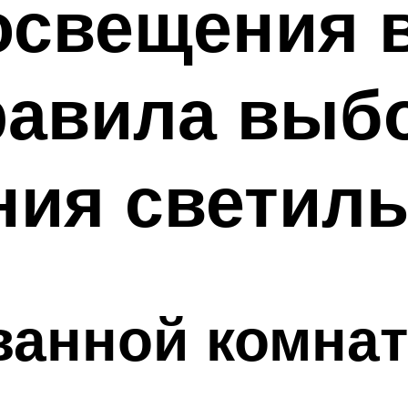
освещения 
равила выб
ния светил
ванной комна