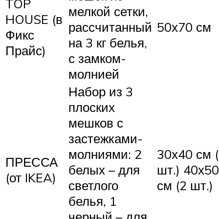
TOP
мелкой сетки,
HOUSE (в
рассчитанный
50х70 см
Фикс
на 3 кг белья,
Прайс)
с замком-
молнией
Набор из 3
плоских
мешков с
застежками-
молниями: 2
30х40 см 
ПРЕССА
белых – для
шт.) 40х50
(от IKEA)
светлого
см (2 шт.)
белья, 1
черный – для