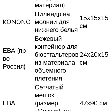
материал)
Цилиндр на
15х15х15
KONONO
молнии для
см
нижнего белья
Бежевый
контейнер для
ЕВА (пр-
бюстгальтеров
24х20х15
во
из материала
см
Россия)
объемного
плетения
Сетчатый
мешок
ЕВА
(размер
47х90 см
«Макси»), на