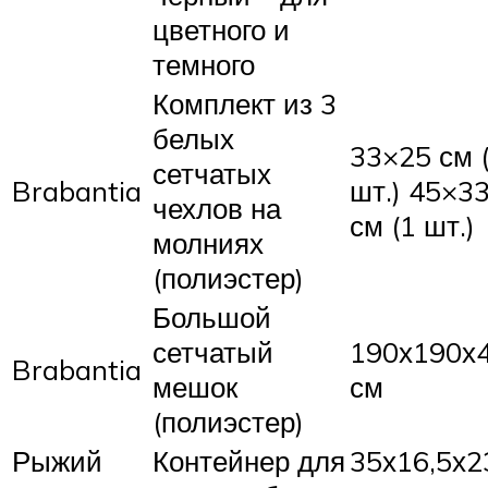
цветного и
темного
Комплект из 3
белых
33×25 см 
сетчатых
Brabantia
шт.) 45×3
чехлов на
см (1 шт.)
молниях
(полиэстер)
Большой
сетчатый
190х190х
Brabantia
мешок
см
(полиэстер)
Рыжий
Контейнер для
35х16,5х2