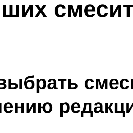
чших смесит
выбрать смес
нению редакц