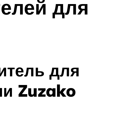
елей для
итель для
ии Zuzako