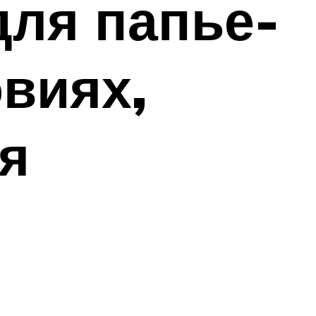
для папье-
виях,
я