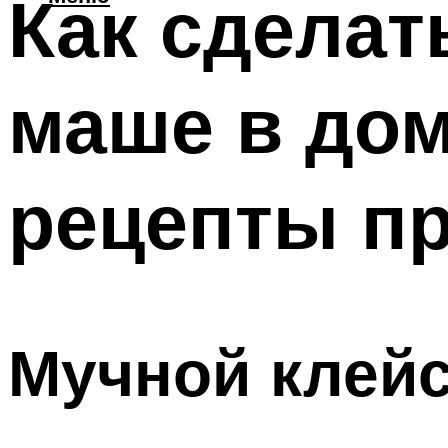
Как сделат
маше в дом
рецепты п
Мучной клей