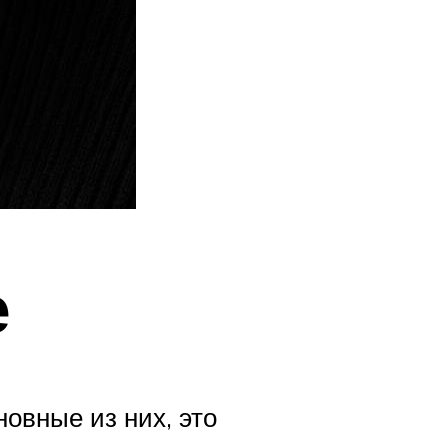
е
овные из них, это