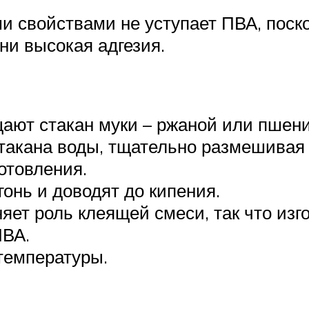
и свойствами не уступает ПВА, поск
ни высокая адгезия.
ают стакан муки – ржаной или пшен
такана воды, тщательно размешивая 
отовления.
онь и доводят до кипения.
яет роль клеящей смеси, так что изг
ПВА.
температуры.