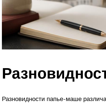
Разновиднос
Разновидности папье-маше различаю