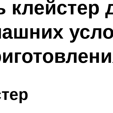
ь клейстер 
ашних усло
риготовлени
стер