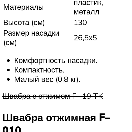
пластик,
Материалы
металл
Высота (см)
130
Размер насадки
26,5х5
(см)
Комфортность насадки.
Компактность.
Малый вес (0,8 кг).
Швабра с отжимом F– 19 TK
Швабра отжимная F–
010