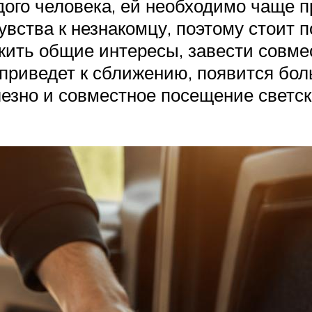
ого человека, ей необходимо чаще п
увства к незнакомцу, поэтому стоит 
жить общие интересы, завести совме
риведет к сближению, появится боль
лезно и совместное посещение светс