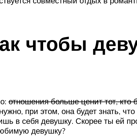
тствуется совместный отдых в романт
так чтобы дев
но:
отношения больше ценит тот, кто 
ужно, при этом, она будет знать, что
ишь в себя девушку. Скорее ты ей пр
 любимую девушку?