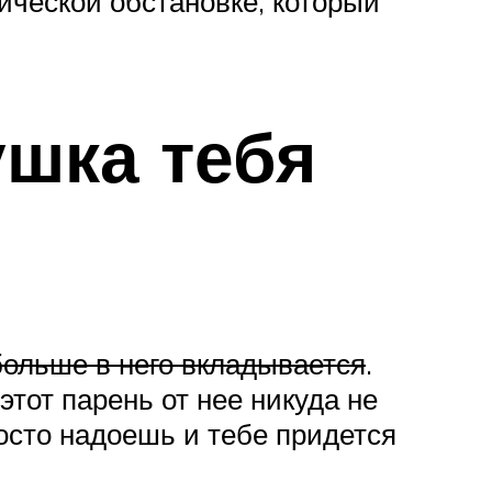
ической обстановке, который
ушка тебя
больше в него вкладывается
.
 этот парень от нее никуда не
осто надоешь и тебе придется