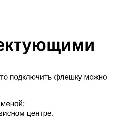
лектующими
 то подключить флешку можно
аменой;
висном центре.