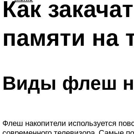
Как закача
памяти на 
Виды флеш н
Флеш накопители используется повс
современного телевизора. Самые по