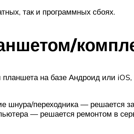
тных, так и программных сбоях.
ланшетом/комп
 планшета на базе Андроид или iOS,
е шнура/переходника — решается з
мпьютера — решается ремонтом в сер