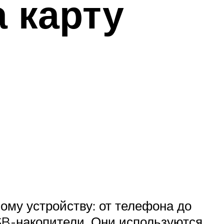
а карту
му устройству: от телефона до
SB-накопители. Они используются