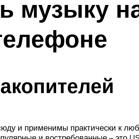
ть музыку н
телефоне
акопителей
юду и применимы практически к любо
пулярные и востребованные – это U