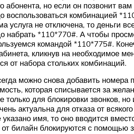
 абонента, но если он позвонит вам 
до воспользоваться комбинацией *11
а услуга не отключена, то деньги вс
до набрать *110*770#. А чтобы прос
ользуемся командой *110*775#. Коне
абинета, кликнув на необходимое мен
я от набора стольких комбинаций.
сегда можно снова добавить номера 
имость, которая списывается за жел
е только для блокировки звонков, но
очень актуальна для отказа от всяког
е указано имя, то оно вводится вмес
 от билайн блокируются с помощью зв