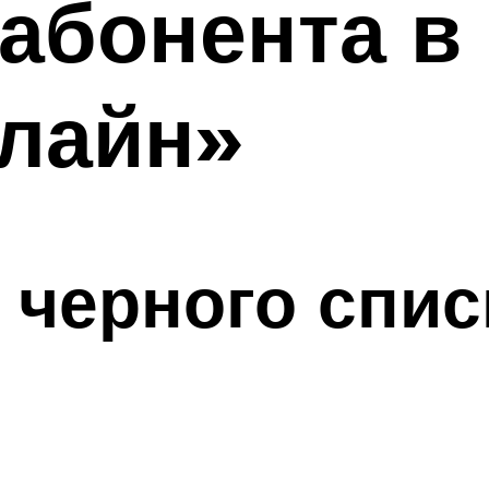
 абонента в
илайн»
з черного спис