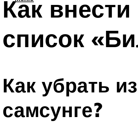
Как внести
список «Б
Как убрать и
самсунге?