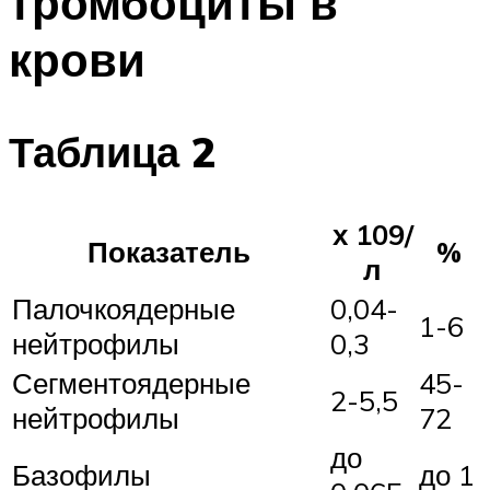
тромбоциты в
крови
Таблица 2
х 109/
Показатель
%
л
Палочкоядерные
0,04-
1-6
нейтрофилы
0,3
Сегментоядерные
45-
2-5,5
нейтрофилы
72
до
Базофилы
до 1