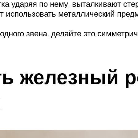
егка ударяя по нему, выталкивают ст
т использовать металлический предм
дного звена, делайте это симметричн
ть железный р
х