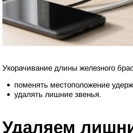
Укорачивание длины железного бра
поменять местоположение удерж
удалять лишние звенья.
Удаляем лишни