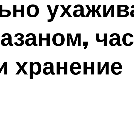
ьно ухажив
азаном, ча
и хранение