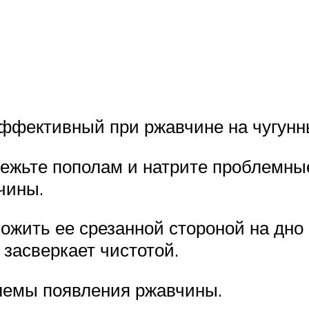
 эффективный при ржавчине на чугун
режьте пополам и натрите проблемны
чины.
жить ее срезанной стороной на дно к
 засверкает чистотой.
блемы появления ржавчины.