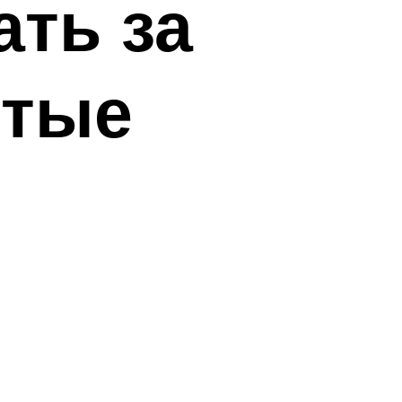
ать за
стые