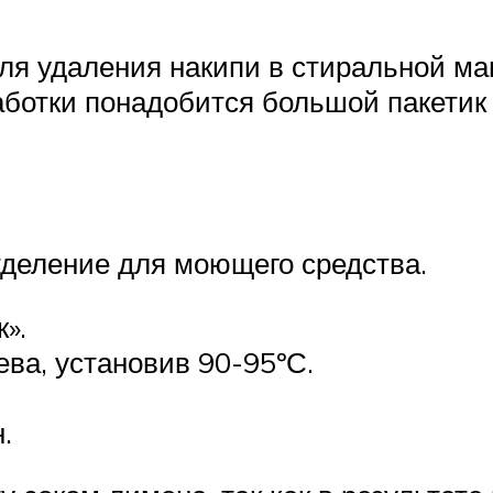
ля удаления накипи в стиральной ма
аботки понадобится большой пакетик
тделение для моющего средства.
».
ева, установив 90-95ºС.
.