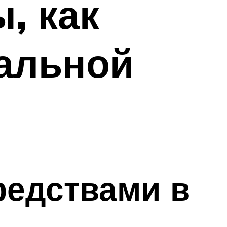
, как
ральной
редствами в