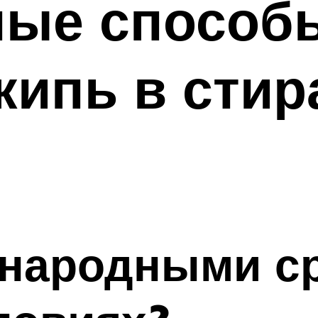
ые способы
кипь в сти
 народными с