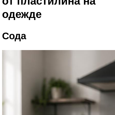
от пластилина на
одежде
Сода