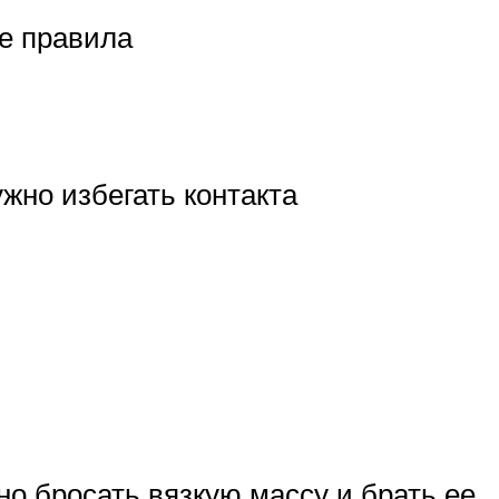
е правила
жно избегать контакта
но бросать вязкую массу и брать ее