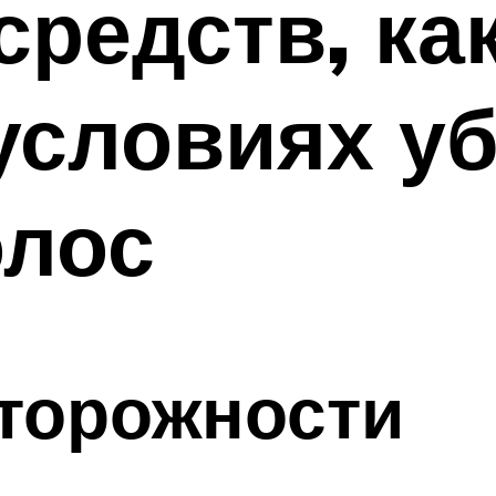
средств, как
условиях у
олос
торожности