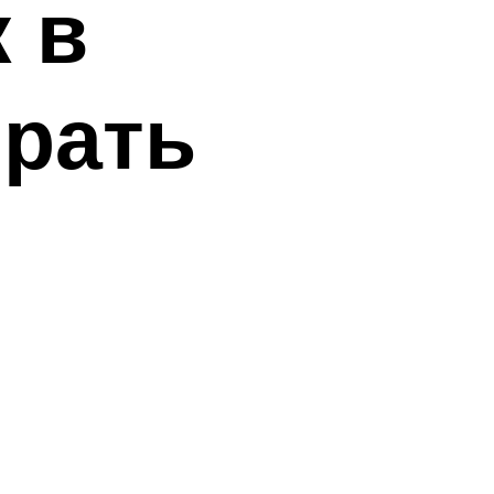
 в
брать