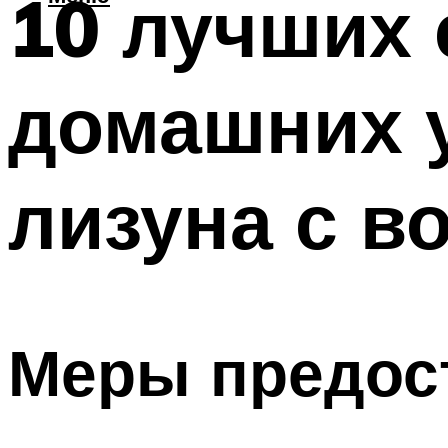
10 лучших 
домашних 
лизуна с в
Меры предос