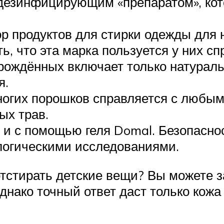
дезинфицирующим «препаратом», кот
р продуктов для стирки одежды для
, что эта марка пользуется у них сп
рождённых включает только натурал
я.
огих порошков справляется с любым
ых трав.
и с помощью геля Domal. Безопаснос
огическими исследованиями.
тстирать детские вещи? Вы можете 
днако точный ответ даст только кож