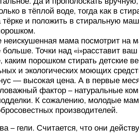
тальное. Да и прополоскать вручную,
лько в тёплой воде, тогда как в ст
а тёрке и положить в стиральную маш
порошком.
 неискушенная мама посмотрит на ма
 больше. Точки над «i»расставит ваш
, каким порошком стирать детские в
ных и экологических моющих средств
нус — высокая цена. А в первые мес
аловажный фактор – натуральные ком
 подделки. К сожалению, молодые м
обросовестных производителей.
 – гели. Считается, что они действу