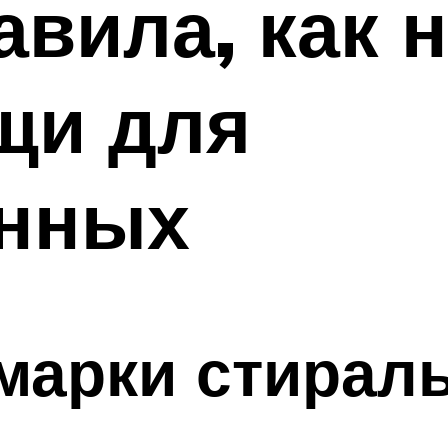
вила, как 
щи для
нных
марки стирал