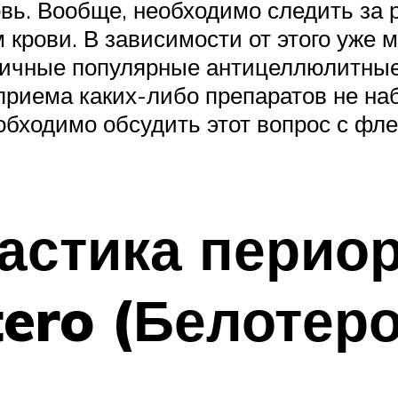
вь. Вообще, необходимо следить за р
м крови. В зависимости от этого уже
зличные популярные антицеллюлитные
приема каких-либо препаратов не на
обходимо обсудить этот вопрос с фле
астика перио
tero (Белотеро