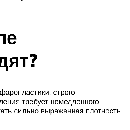
ле
дят?
ефаропластики, строго
ления требует немедленного
тать сильно выраженная плотность