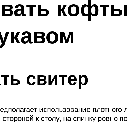
вать кофты
укавом
ть свитер
едполагает использование плотного л
стороной к столу, на спинку ровно п