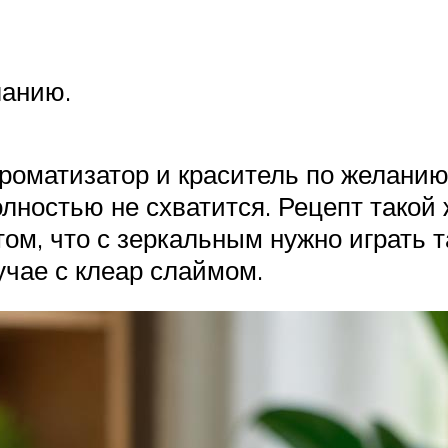
ланию.
ароматизатор и краситель по желани
олностью не схватится. Рецепт такой ж
ом, что с зеркальным нужно играть т
лучае с клеар слаймом.