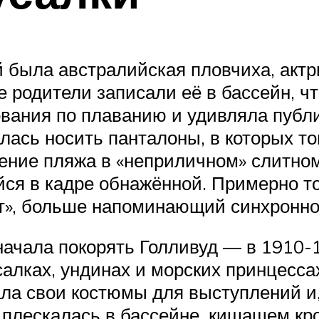
 была австралийская пловчиха, актр
е родители записали её в бассейн, чт
ания по плаванию и удивляла публи
лась носить панталоны, в которых то
ние пляжа в «неприличном» слитном 
йся в кадре обнажённой. Примерно т
ет», больше напоминающий синхронно
начала покорять Голливуд — в 1910-1
алках, ундинах и морских принцесса
ла свои костюмы для выступлений и,
 плескалась в бассейне, кишащем кр