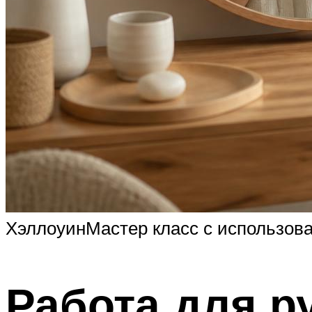
ХэллоуинМастер класс с использова
Работа для р