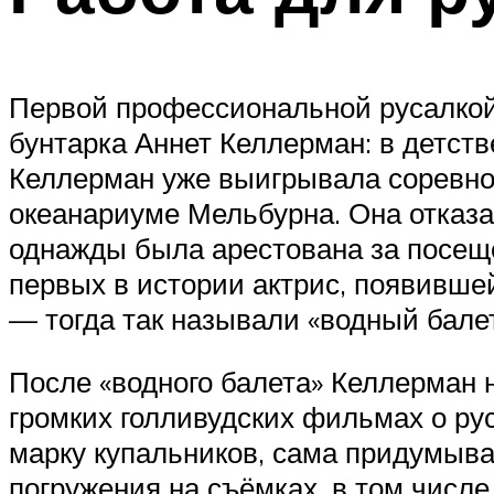
Первой профессиональной русалкой
бунтарка Аннет Келлерман: в детств
Келлерман уже выигрывала соревнов
океанариуме Мельбурна. Она отказа
однажды была арестована за посеще
первых в истории актрис, появивше
— тогда так называли «водный бал
После «водного балета» Келлерман 
громких голливудских фильмах о рус
марку купальников, сама придумыва
погружения на съёмках, в том числе