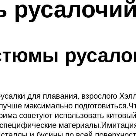
ь русалочий
стюмы русалок
русалки для плавания, взрослого Хэл
а лучше максимально подготовиться.Ч
има советуют использовать китовый 
ие специфические материалы.Имитаци
сталлы и бусины по всей поверхност