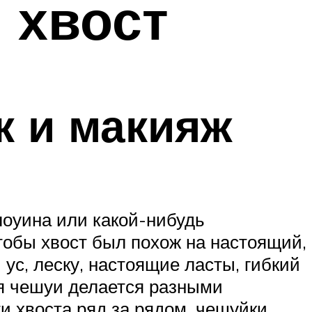
 хвост
 и макияж
лоуина или какой-нибудь
тобы хвост был похож на настоящий,
ус, леску, настоящие ласты, гибкий
я чешуи делается разными
и хвоста ряд за рядом, чешуйки