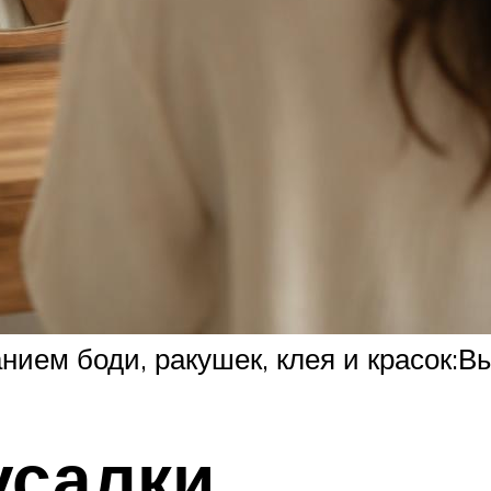
нием боди, ракушек, клея и красок:В
усалки