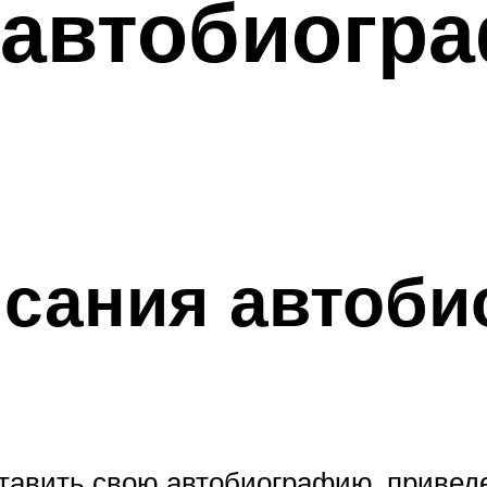
 автобиогр
исания автоб
тавить свою автобиографию, привед