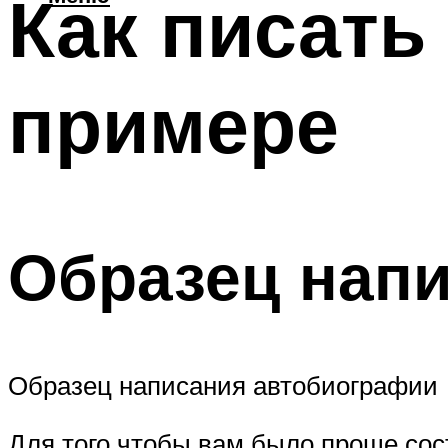
Как писать
примере
Образец нап
Образец написания автобиографии
Для того чтобы вам было проще сос