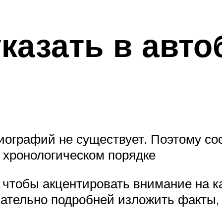
указать в авт
графий не существует. Поэтому сост
в хронологическом порядке
 чтобы акцентировать внимание на ка
елательно подробней изложить факты,