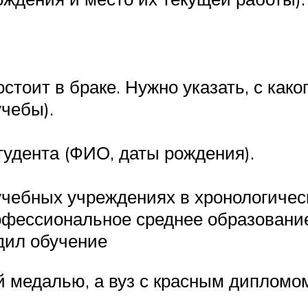
стоит в браке. Нужно указать, с како
учебы).
студента (ФИО, даты рождения).
чебных учреждениях в хронологическ
офессиональное среднее образование
одил обучение
й медалью, а вуз с красным дипломом