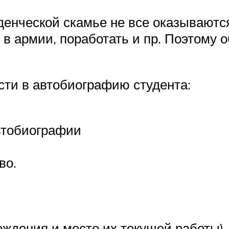
денческой скамье не все оказываютс
 в армии, поработать и пр. Поэтому 
ти в автобиографию студента:
автобиографии
во.
ождения и место их текущей работы).