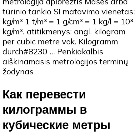
metrologija apibrėžtis Masės arba
tūrinio tankio SI matavimo vienetas:
kg/m³ 1 t/m³ = 1 g/cm³ = 1 kg/l = 10³
kg/m³. atitikmenys: angl. kilogram
per cubic metre vok. Kilogramm
durch#8230 … Penkiakalbis
aiškinamasis metrologijos terminų
žodynas
Как перевести
килограммы в
кубические метры