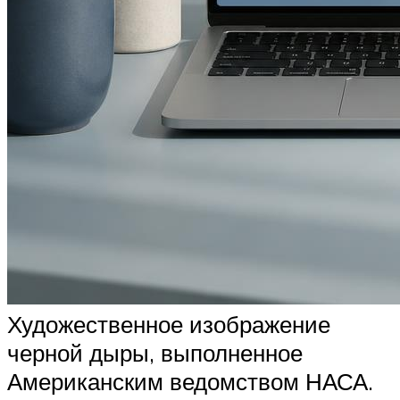
Художественное изображение
черной дыры, выполненное
Американским ведомством НАСА.