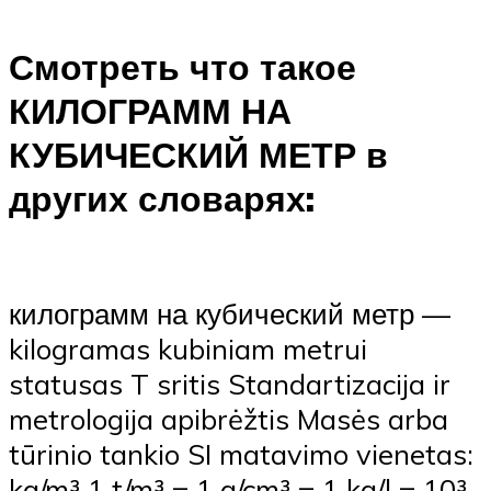
Смотреть что такое
КИЛОГРАММ НА
КУБИЧЕСКИЙ МЕТР в
других словарях:
килограмм на кубический метр —
kilogramas kubiniam metrui
statusas T sritis Standartizacija ir
metrologija apibrėžtis Masės arba
tūrinio tankio SI matavimo vienetas:
kg/m³ 1 t/m³ = 1 g/cm³ = 1 kg/l = 10³