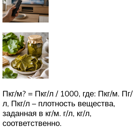
Пкг/м? = Пкг/л / 1000, где: Пкг/м. Пг/
л, Пкг/л – плотность вещества,
заданная в кг/м. г/л, кг/л,
соответственно.