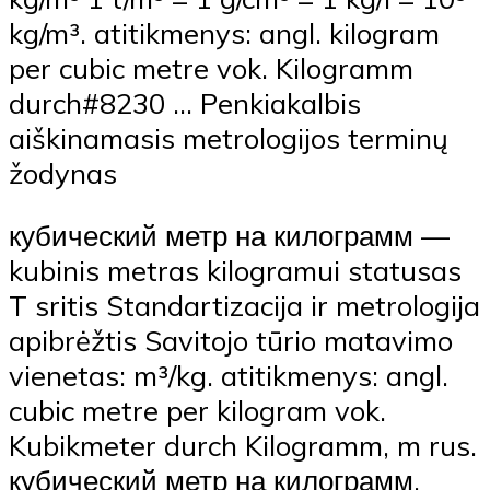
kg/m³. atitikmenys: angl. kilogram
per cubic metre vok. Kilogramm
durch#8230 … Penkiakalbis
aiškinamasis metrologijos terminų
žodynas
кубический метр на килограмм —
kubinis metras kilogramui statusas
T sritis Standartizacija ir metrologija
apibrėžtis Savitojo tūrio matavimo
vienetas: m³/kg. atitikmenys: angl.
cubic metre per kilogram vok.
Kubikmeter durch Kilogramm, m rus.
кубический метр на килограмм,