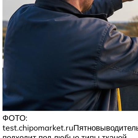
ФОТО:
test.chipomarket.ruПятновыводител
подходит под любые типы тканей