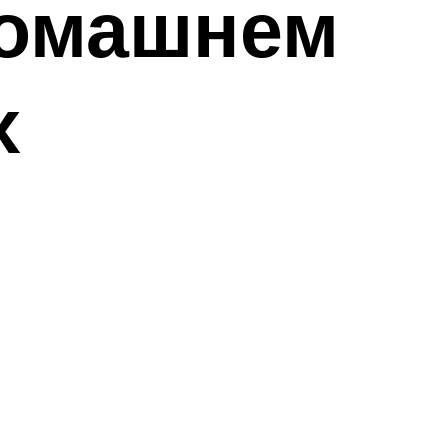
домашнем
х