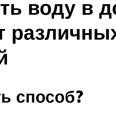
ть воду в 
т различны
й
ь способ?