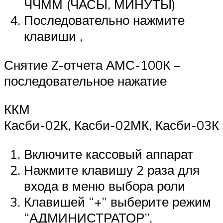
ЧЧММ (ЧАСЫ, МИНУТЫ)
Последовательно нажмите
клавиши ,
Снятие Z-отчета АМС-100К –
последовательное нажатие
ККМ
Касби-02К, Касби-02МК, Касби-03К
Включите кассовый аппарат
Нажмите клавишу 2 раза для
входа в меню выбора роли
Клавишей “+” выберите режим
“АДМИНИСТРАТОР”,