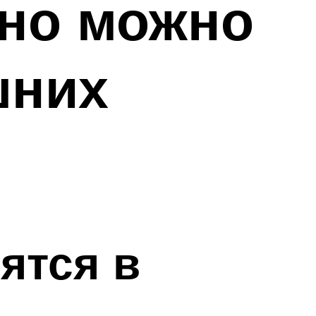
ьно можно
шних
ятся в