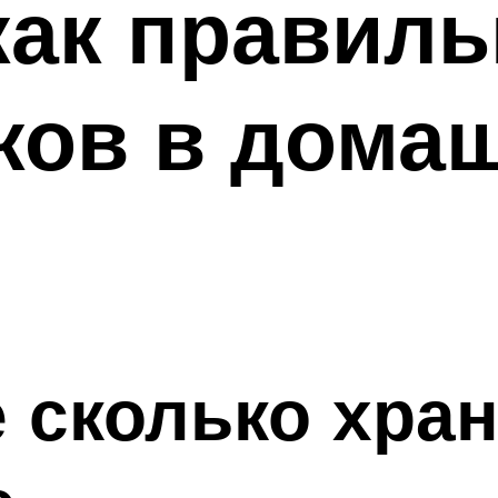
как правил
ков в дома
 сколько хран