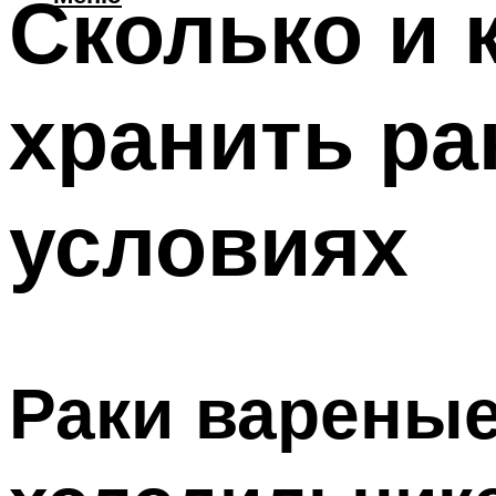
Сколько и 
хранить ра
условиях
Раки вареные