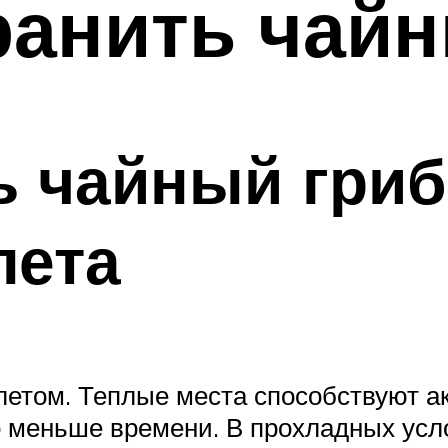
хранить чай
ь чайный гриб
лета
етом. Теплые места способствуют ак
о меньше времени. В прохладных усл