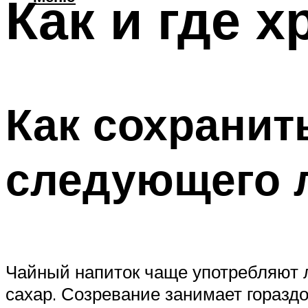
Как и где 
Как сохранит
следующего 
Чайный напиток чаще употребляют л
сахар. Созревание занимает горазд