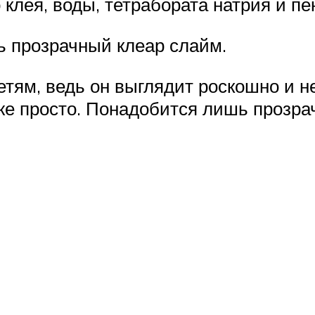
о клея, воды, тетрабората натрия и п
ть прозрачный клеар слайм.
тям, ведь он выглядит роскошно и н
оже просто. Понадобится лишь прозра