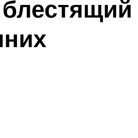
ь блестящий
шних