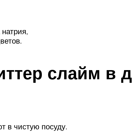
 натрия,
цветов.
литтер слайм в
т в чистую посуду.