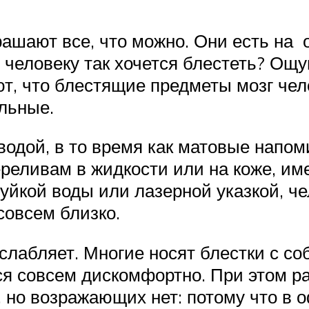
ашают все, что можно. Они есть на 
у человеку так хочется блестеть? О
ют, что блестящие предметы мозг чел
льные.
 водой, в то время как матовые напо
переливам в жидкости или на коже, им
руйкой воды или лазерной указкой, 
совсем близко.
лабляет. Многие носят блестки с соб
тся совсем дискомфортно. При этом 
но возражающих нет: потому что в о