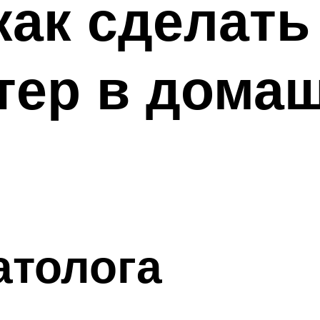
 как сделат
тер в дома
атолога