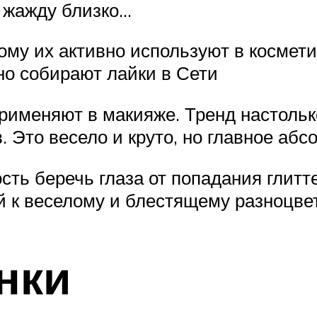
 жажду близко…
ому их активно используют в космет
но собирают лайки в Сети
рименяют в макияже. Тренд настолько
Это весело и круто, но главное абс
сть беречь глаза от попадания глитт
й к веселому и блестящему разноцве
нки