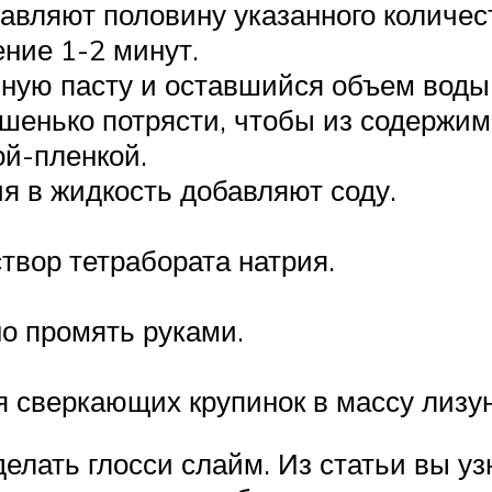
авляют половину указанного количес
ение 1-2 минут.
бную пасту и оставшийся объем воды
ошенько потрясти, чтобы из содержим
ой-пленкой.
я в жидкость добавляют соду.
твор тетрабората натрия.
но промять руками.
 сверкающих крупинок в массу лизун
елать глосси слайм. Из статьи вы узн