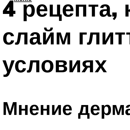
4 рецепта,
слайм глит
условиях
Мнение дерм