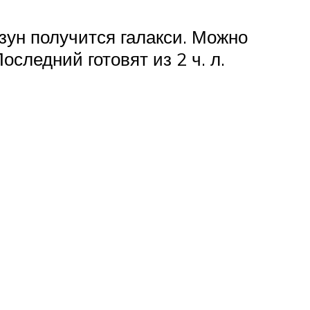
изун получится галакси. Можно
следний готовят из 2 ч. л.