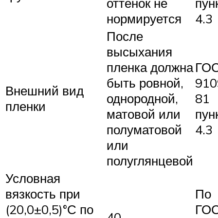
оттенок не
пун
нормируется
4.3
После
высыхания
пленка должна
ГО
быть ровной,
910
Внешний вид
однородной,
81
пленки
матовой или
пун
полуматовой
4.3
или
полуглянцевой
Условная
вязкость при
По
(20,0±0,5)°С по
ГО
40