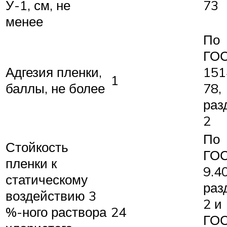
У-1, см, не
73
менее
По
ГО
Адгезия пленки,
151
1
баллы, не более
78,
раз
2
По
Стойкость
ГО
пленки к
9.4
статическому
раз
воздействию 3
2 и
%-ного раствора
24
ГО