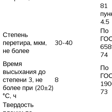
81
пун
4.5
По
Степень
ГО
перетира, мкм,
30-40
658
не более
74
Время
По
высыхания до
ГО
степени 3, не
8
190
более при (20±2)
73
°С, ч
Твердость