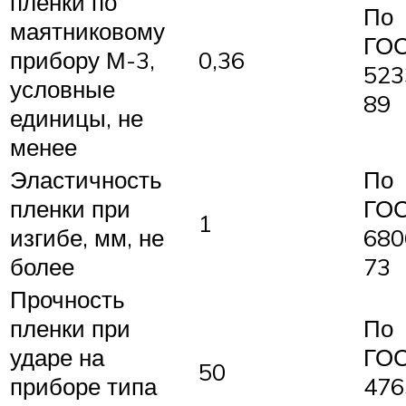
пленки по
По
маятниковому
ГО
прибору М-3,
0,36
523
условные
89
единицы, не
менее
Эластичность
По
пленки при
ГО
1
изгибе, мм, не
680
более
73
Прочность
пленки при
По
ударе на
ГО
50
приборе типа
476