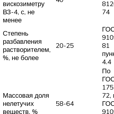
вискозиметру
812
ВЗ-4, с, не
74
менее
ГО
Степень
910
разбавления
20-25
81
растворителем,
пун
%, не более
4.4
По
ГО
175
Массовая доля
72, 
нелетучих
58-64
ГО
веществ, %
910