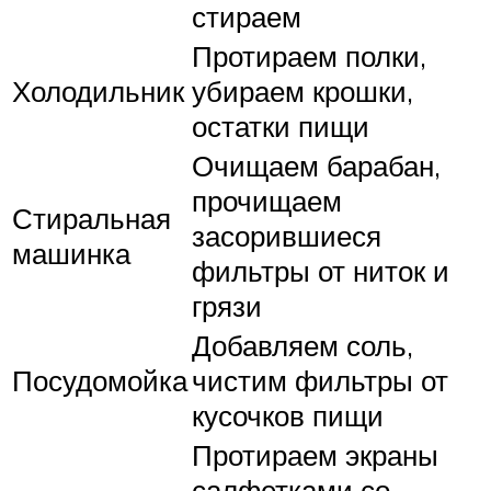
стираем
Протираем полки,
Холодильник
убираем крошки,
остатки пищи
Очищаем барабан,
прочищаем
Стиральная
засорившиеся
машинка
фильтры от ниток и
грязи
Добавляем соль,
Посудомойка
чистим фильтры от
кусочков пищи
Протираем экраны
салфетками со