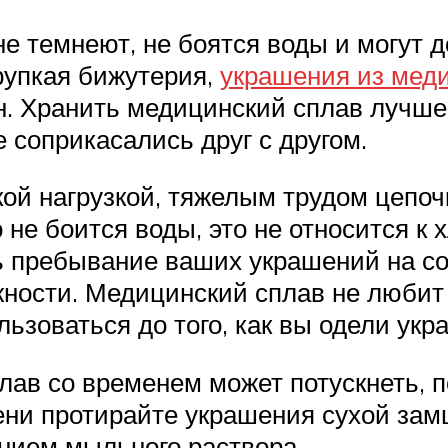
е темнеют, не боятся воды и могут 
рупкая бижутерия,
украшения из меди
. Хранить медицинский сплав лучше в
 соприкасались друг с другом.
ой нагрузкой, тяжелым трудом цепочк
не боится воды, это не относится к 
ь пребывание ваших украшений на сол
ности. Медицинский сплав не любит
ьзоваться до того, как вы одели укр
ав со временем может потускнеть, п
ни протирайте украшения сухой зам
нием мыльного раствора.