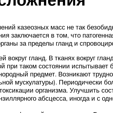
ений казеозных масс не так безобид
ния заключается в том, что патоген
органы за пределы гланд и спровоцир
 вокруг гланд. В тканях вокруг гла
 при таком состоянии испытывает бо
инородный предмет. Возникают трудн
ьной мускулатуры). Периодически бо
оксикации организма. Улучшить сост
нзиллярного абсцесса, иногда и с о